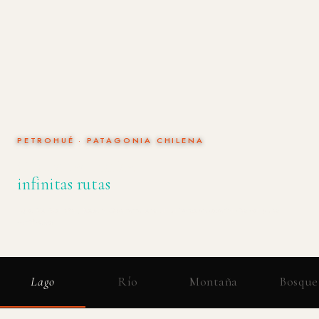
PETROHUÉ · PATAGONIA CHILENA
Cuatro escenarios,
infinitas rutas
Lago, Río, Montaña y Bosque. Cada terreno es un universo de experiencias con guías
certificados.
Lago
Río
Montaña
Bosque