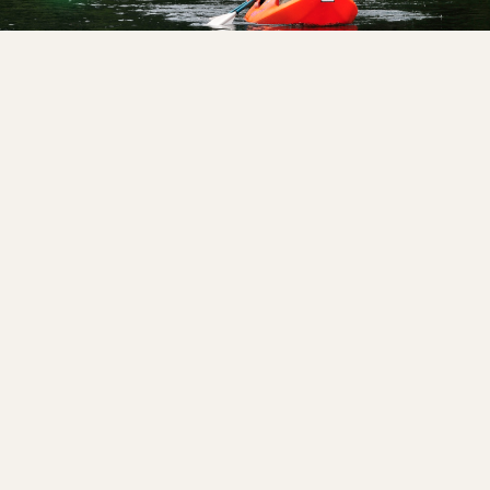
Kayak en el Lago
Recorre las orillas del Lago Todos los Santos en kayak con guía. Descubre islotes, cascadas
y fauna lacustre a nivel del agua.
2–4 HORAS
TODO NIVEL
EQUIPO INCLUIDO
RESERVAR →