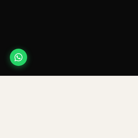
8
51
2.052
7N/8D
Media
DÍAS
KILÓMETROS
METROS DESNIVEL+
NOCHES / DÍAS
DIFICULTAD
LA TRAVESÍA ORIGINAL