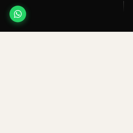
FIRST PATAGONIA · ESPÍRITU PIONERO · 115 AÑOS
"No cualquiera
tiene
alma de pionero.
Para serlo se necesita algo especial —
algo que te impulse a la
aventura,
exploración
y descubrimiento."
— FRANZ SCHIRMER, FUNDADOR DE FIRST PATAGONIA
NUESTRA HISTORIA