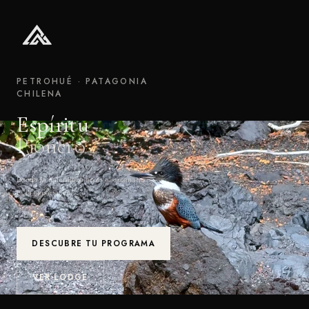
PETROHUÉ · PATAGONIA
CHILENA
Espíritu
Pionero
Donde la naturaleza no es el escenario.
Es la experiencia.
DESCUBRE TU PROGRAMA
SCROLL
VER LODGE